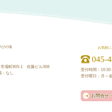
う学びの場
お気軽に
ー
045-4
市場町805-1 佐藤ビル308
受付時間：10:30～
場：なし
受付曜日：月～
お問合せ